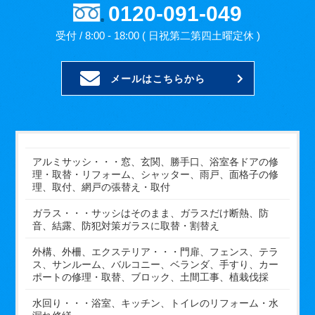
0120-091-049
受付 / 8:00 - 18:00 ( 日祝第二第四土曜定休 )
メールはこちらから
アルミサッシ・・・窓、玄関、勝手口、浴室各ドアの修
理・取替・リフォーム、シャッター、雨戸、面格子の修
理、取付、網戸の張替え・取付
ガラス・・・サッシはそのまま、ガラスだけ断熱、防
音、結露、防犯対策ガラスに取替・割替え
外構、外柵、エクステリア・・・門扉、フェンス、テラ
ス、サンルーム、バルコニー、ベランダ、手すり、カー
ポートの修理・取替、ブロック、土間工事、植栽伐採
水回り・・・浴室、キッチン、トイレのリフォーム・水