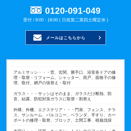
0120-091-049
受付 / 8:00 - 18:00 ( 日祝第二第四土曜定休 )
メールはこちらから
アルミサッシ・・・窓、玄関、勝手口、浴室各ドアの修
理・取替・リフォーム、シャッター、雨戸、面格子の修
理、取付、網戸の張替え・取付
ガラス・・・サッシはそのまま、ガラスだけ断熱、防
音、結露、防犯対策ガラスに取替・割替え
外構、外柵、エクステリア・・・門扉、フェンス、テラ
ス、サンルーム、バルコニー、ベランダ、手すり、カー
ポートの修理・取替、ブロック、土間工事、植栽伐採
水回り・・・浴室、キッチン、トイレのリフォーム・水