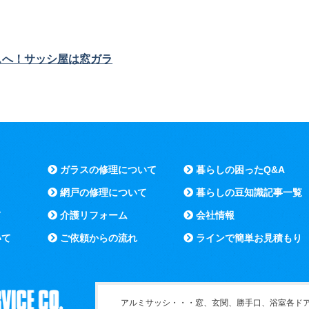
スへ！サッシ屋は窓ガラ
ガラスの修理について
暮らしの困ったQ&A
網戸の修理について
暮らしの豆知識記事一覧
て
介護リフォーム
会社情報
いて
ご依頼からの流れ
ラインで簡単お見積もり
アルミサッシ・・・窓、玄関、勝手口、浴室各ド