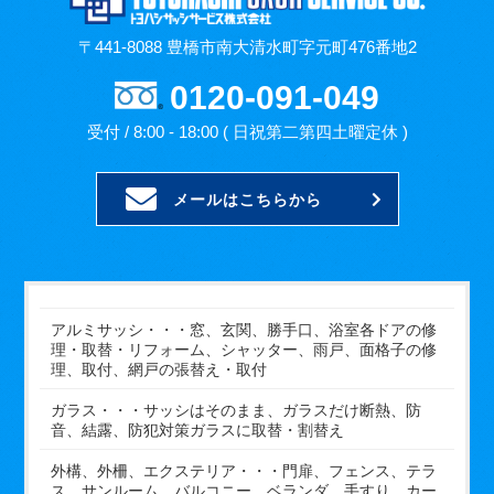
〒441-8088 豊橋市南大清水町字元町476番地2
0120-091-049
受付 / 8:00 - 18:00 ( 日祝第二第四土曜定休 )
メールはこちらから
アルミサッシ・・・窓、玄関、勝手口、浴室各ドアの修
理・取替・リフォーム、シャッター、雨戸、面格子の修
理、取付、網戸の張替え・取付
ガラス・・・サッシはそのまま、ガラスだけ断熱、防
音、結露、防犯対策ガラスに取替・割替え
外構、外柵、エクステリア・・・門扉、フェンス、テラ
ス、サンルーム、バルコニー、ベランダ、手すり、カー