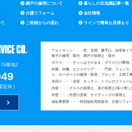
網戸の修理について
暮らしの豆知識記事一覧
て
介護リフォーム
会社情報
いて
ご依頼からの流れ
ラインで簡単お見積もり
アルミサッシ・・・窓、玄関、勝手口、浴室各ド
格子の修理、取付、網戸の張替え・取付
ガラス・・・サッシはそのまま、ガラスだけ断熱
76番地2
外構、外柵、エクステリア・・・門扉、フェンス
049
り、カーポートの修理・取替、ブロック、土間工
水回り・・・浴室、キッチン、トイレのリフォー
土曜定休 )
内装・・・クロスの張替え、床の張替え(張り増し
外壁・・・外壁の塗装、サイディングの張替え
福祉事業部・・・特別福祉用具販売、介護リフォ