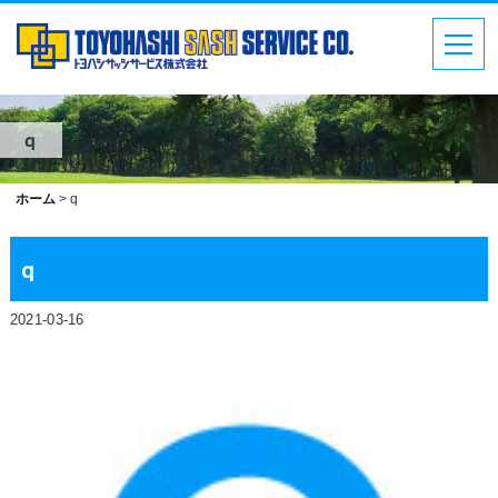
q
ホーム
>
q
q
2021-03-16